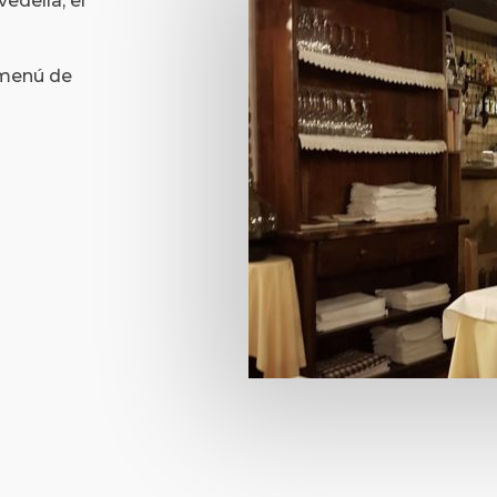
vedella, el
 menú de