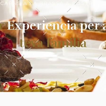
 CARNS A LA BRASSA & POSTRES
r
Experiencia per 
teva familia