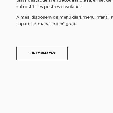
plats destaquen l'entrecot a la brasa, el filet de 
xai rostit i les postres casolanes.
A més, disposem de menú diari, menú infantil,
cap de setmana i menú grup.
+ INFORMACIÓ