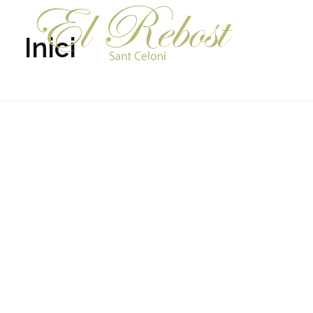
Inici
El Rebost Sant celoni
Otro sitio realizado con WordPress