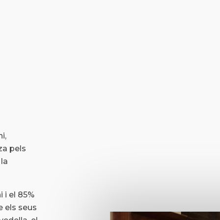
i,
za pels
 la
i i el 85%
e els seus