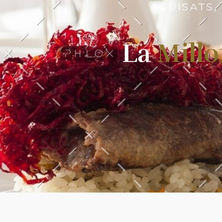
GUISATS,
La
Millo