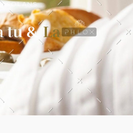
 CASOLANS
a tu &
La